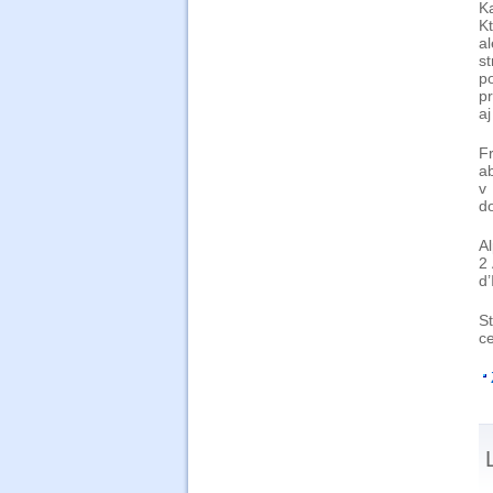
Ka
Kt
a
s
p
p
a
F
ab
v
d
A
2
d’
S
ce