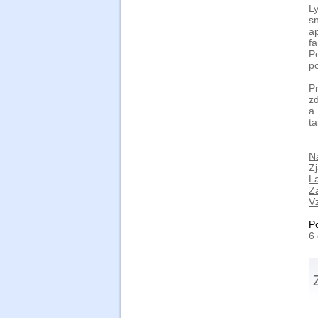
L
s
a
f
P
p
P
z
a
t
N
Z
L
Z
Vz
P
6 