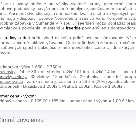
yžiarske svahy otočené na všetky svetové strany, priemerná na
nehové podmienky navyše poistené umelým zasnežovaním zaručujú s
prila. Ani množstvo slnečných dní neškodí kvalite snehu vo vysokých p
ans majú k dispozícii Espace Nouvelles Glisses vo Vars. Kompletné vyb
odobná zábavka v Surflande v Risoul . Freerideri môžu pohľadať prašan
odmienky a povolenia, miestami je
freeride
povolený len s doprovodom
re
rodiny a deti
príde vhod niekoľko príležitostí na sánkovanie, lyžia
darma, večerné fakľové lyžovanie. Deti do 6r. lyžujú zdarma s rodičom
 zábavných spestrí pulzujúcu zimnú dovolenku, často aj do skorých
ancom.
admorská výška
1.650 - 2.750m
jazdovky
- ľahké 36 km - stredne ťažké 101 km - ťažké 14 km ... spolu
anovky a vleky
- 32 vlekov - 18 sedačiek - 2 kabínky ... spolu 52 - prep
asnežovanie
- záruka snehu je zaistená na 38 km (20%) zjazdoviek u
dialenosti
- Bratislava 1.200km, Praha 1.130km, Košice 1.500km
omer cena - výkon:
dňový skipass - € 165,00 / 185 km - pomer cena / výkon = 1,09 € / km
Zimná dovolenka