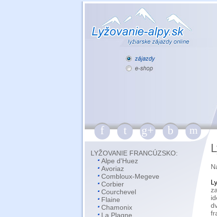
f
t
g+
b
m
L
LYŽOVANIE FRANCÚZSKO
:
Alpe d'Huez
N
Avoriaz
Combloux-Megeve
L
Corbier
z
Courchevel
id
Flaine
d
Chamonix
f
La Plagne