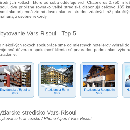
rírodných kotloch, ktoré od seba oddeľuje vrch Chabrieres 2.750 m l
isoul, dve približne rovnako veľké strediská disponujú celkovo 185 
soul ako príjemná zimná dovolenka pre stredne zdatných až pokročilých
 naháňajú osobné rekordy.
bytovanie Vars-Risoul - Top-5
o niekoľkých rokoch spolupráce sme od miestnych hoteliérov vybrali do
zájomná dôvera a spokojnosť klienta sú prvoradou podmienkou výberu 
žiadanie.
Rezidencia L'Eyssina
Rezidencia Ecrin
Rezidencia Bouquetin
Ha
Vars
Vars
Vars
yžiarske stredisko Vars-Risoul
Lyžovanie Francúzsko
/ Rhone Alpes / Vars-Risoul