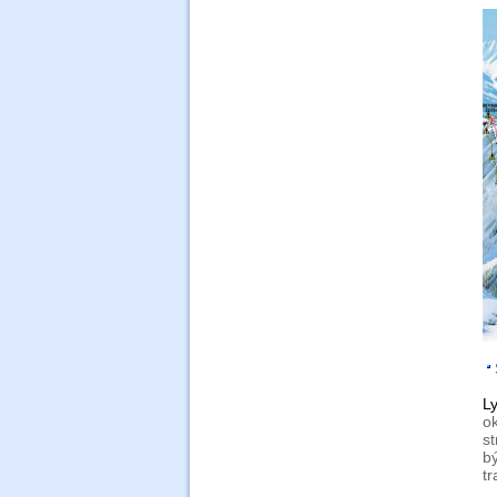
Ly
o
s
b
tr