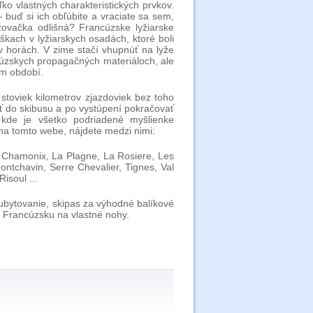
ko vlastných charakteristických prvkov.
- buď si ich obľúbite a vraciate sa sem,
žovačka odlišná? Francúzske lyžiarske
kach v lyžiarskych osadách, ktoré boli
v horách. V zime stačí vhupnúť na lyže
cúzskych propagačných materiáloch, ale
om období.
toviek kilometrov zjazdoviek bez toho
piť do skibusu a po vystúpení pokračovať
, kde je všetko podriadené myšlienke
 na tomto webe, nájdete medzi nimi:
, Chamonix, La Plagne, La Rosiere, Les
ntchavin, Serre Chevalier, Tignes, Val
Risoul ...
 ubytovanie, skipas za výhodné balíkové
o Francúzsku na vlastné nohy.