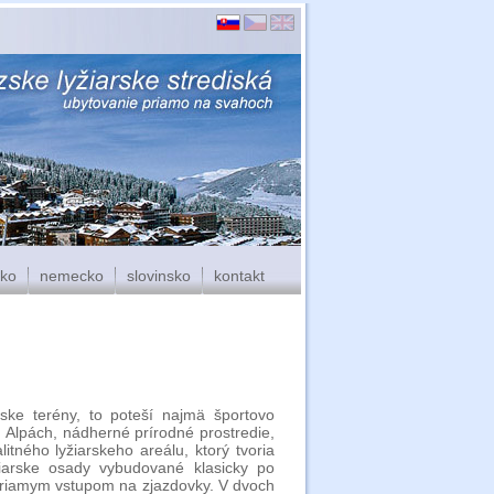
sko
nemecko
slovinsko
kontakt
ske terény, to poteší najmä športovo
h Alpách, nádherné prírodné prostredie,
itného lyžiarskeho areálu, ktorý tvoria
žiarske osady vybudované klasicky po
priamym vstupom na zjazdovky. V dvoch