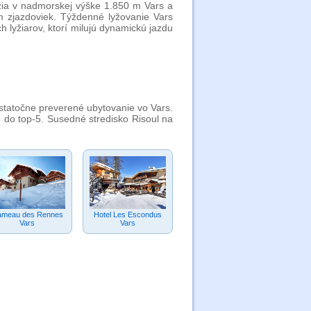
ežia v nadmorskej výške 1.850 m Vars a
km zjazdoviek. Týždenné lyžovanie Vars
 lyžiarov, ktorí milujú dynamickú jazdu
statočne preverené ubytovanie vo Vars.
do top-5. Susedné stredisko Risoul na
meau des Rennes
Hotel Les Escondus
Vars
Vars