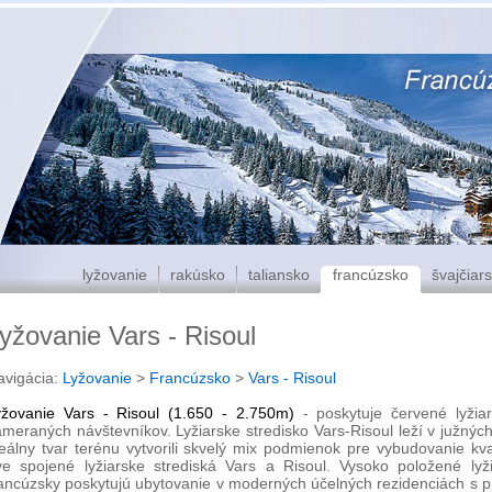
lyžovanie
rakúsko
taliansko
francúzsko
švajčiar
yžovanie Vars - Risoul
avigácia:
Lyžovanie
>
Francúzsko
>
Vars - Risoul
yžovanie Vars - Risoul (1.650 - 2.750m)
- poskytuje červené lyžiar
ameraných návštevníkov. Lyžiarske stredisko Vars-Risoul leží v južnýc
eálny tvar terénu vytvorili skvelý mix podmienok pre vybudovanie kval
ve spojené lyžiarske strediská Vars a Risoul. Vysoko položené ly
rancúzsky poskytujú ubytovanie v moderných účelných rezidenciách s 