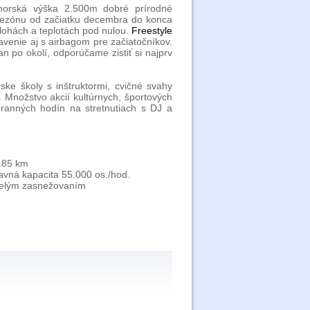
dmorská výška 2.500m dobré prírodné
ezónu od začiatku decembra do konca
olohách a teplotách pod nulou.
Freestyle
avenie aj s airbagom pre začiatočníkov.
 po okolí, odporúčame zistiť si najprv
.
rske školy s inštruktormi, cvičné svahy
. Množstvo akcií kultúrnych, športových
 ranných hodín na stretnutiach s DJ a
 185 km
ravná kapacita 55.000 os./hod.
melým zasnežovaním