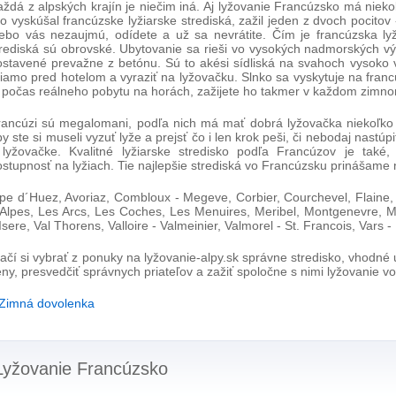
ždá z alpských krajín je niečim iná. Aj lyžovanie Francúzsko má niekoľ
o vyskúšal francúzske lyžiarske strediská, zažil jeden z dvoch pocitov 
lebo vás nezaujmú, odídete a už sa nevrátite. Čím je francúzska ly
trediská sú obrovské. Ubytovanie sa rieši vo vysokých nadmorských výš
ostavené prevažne z betónu. Sú to akési sídliská na svahoch vysoko 
riamo pred hotelom a vyraziť na lyžovačku. Slnko sa vyskytuje na fran
j počas reálneho pobytu na horách, zažijete ho takmer v každom zimn
rancúzi sú megalomani, podľa nich má mať dobrá lyžovačka niekoľko s
y ste si museli vyzuť lyže a prejsť čo i len krok peši, či nebodaj nastú
 lyžovačke. Kvalitné lyžiarske stredisko podľa Francúzov je také
ostupnosť na lyžiach. Tie najlepšie strediská vo Francúzsku prinášame
lpe d´Huez, Avoriaz, Combloux - Megeve, Corbier, Courchevel, Flaine
 Alpes, Les Arcs, Les Coches, Les Menuires, Meribel, Montgenevre, Mo
Isere, Val Thorens, Valloire - Valmeinier, Valmorel - St. Francois, Vars - 
tačí si vybrať z ponuky na
lyžovanie
-alpy.sk správne stredisko, vhodné
ny, presvedčiť správnych priateľov a zažiť spoločne s nimi lyžovanie v
Zimná dovolenka
Lyžovanie Francúzsko