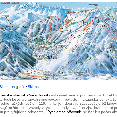
Ski mapa
(pdf)
Skipass
žiarske stredisko Vars-Risoul
často uvádzané aj pod názvom "Foret Bla
kolitých lesov tvorených smrekovcovým porastom. Lyžiarska ponuka 185
tredne ťažkých, počtom 116, na korých dopravu zabezpečuje 52 lanovi
ývajú každoročné závody v rýchlostnom lyžovaní na zjazdovke, ktorá 
atí pre lyžujúcich rekreantov.
Rýchlostné lyžovanie
skúšať len počas akc