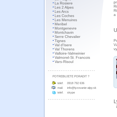
p
La Rosiere
R
Les 2 Alpes
Ri
Les Arcs
a
Les Coches
Les Menuires
Meribel
Montgenevre
U
Montchavin
Serre Chevalier
P
Tignes
V
Val d'Isere
vy
Val Thorens
Valloire-Valmeinier
Valmorel-St. Francois
Vars-Risoul
- - - - - - - - - - - - - - - - - - - - - - - - - -
POTREBUJETE PORADIT ?
telef.
0918 792 636
mail.
info@lyzovanie-alpy.sk
telef.
skype
- - - - - - - - - - - - - - - - - - - - - - - - - -
L