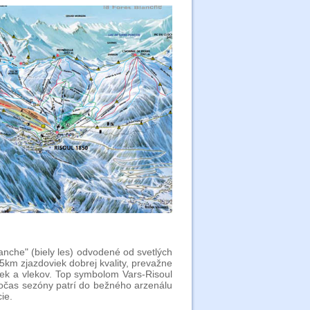
nche" (biely les) odvodené od svetlých
km zjazdoviek dobrej kvality, prevažne
ek a vlekov. Top symbolom Vars-Risoul
počas sezóny patrí do bežného arzenálu
ie.