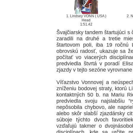
1. Lindsey VONN ( USA )
2. 
Head
1:51.42
Švajčiarsky tandem štartujúci s
zaradili na druhé a tretie mi
štartovom poli, iba 19 ročnú 
obrovskú radosť, ukazuje sa ž
počítať vo viacerých disciplí
predviedla štvrtá v poradí Elis
zjazdy v tejto sezóne vyrovnane
Víťazstvo Vonnovej a neúspech
zníženiu bodovej straty, ktorú 
kontaktných 50 b. na Mariu R
predviedla svoju najslabšiu "
nepôsobila chybovo, ale napri
alebo skôr slabší zjazdársky c
súboje týchto dvoch favoriti
vzďaľujú takmer o dvojnásobo
disciplínach, kde sa určite 