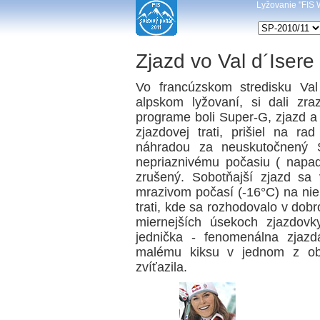
Lyžovanie "FIS W
Zjazd vo Val d´Isere
Vo francúzskom stredisku Val
alpskom lyžovaní, si dali zra
programe boli Super-G, zjazd a
zjazdovej trati, prišiel na r
náhradou za neuskutočnený S
nepriaznivému počasiu ( napa
zrušený. Sobotňajší zjazd s
mrazivom počasí (-16°C) na niepr
trati, kde sa rozhodovalo v dobr
miernejších úsekoch zjazdovk
jednička - fenomenálna zjazd
malému kiksu v jednom z obl
zvíťazila.