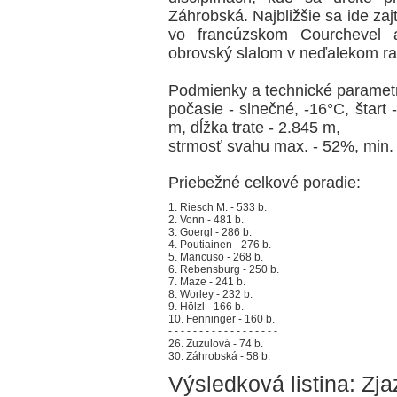
Záhrobská. Najbližšie sa ide zaj
vo francúzskom Courchevel a
obrovský slalom v neďalekom 
Podmienky a technické parametr
počasie - slnečné, -16°C, štart 
m, dĺžka trate - 2.845 m,
strmosť svahu max. - 52%, min.
Priebežné celkové poradie:
1. Riesch M. - 533 b.
2. Vonn - 481 b.
3. Goergl - 286 b.
4. Poutiainen - 276 b.
5. Mancuso - 268 b.
6. Rebensburg - 250 b.
7. Maze - 241 b.
8. Worley - 232 b.
9. Hölzl - 166 b.
10. Fenninger - 160 b.
- - - - - - - - - - - - - - - - - -
26. Zuzulová - 74 b.
30. Záhrobská - 58 b.
Výsledková listina: Zja