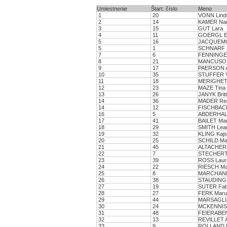
Umiestnenie
Štart. číslo
Meno
1
20
VONN Lind
2
14
KAMER Nad
3
15
GUT Lara
4
11
GOERGL El
5
16
JACQUEMOD
5
1
SCHNARF 
7
6
FENNINGE
8
21
MANCUSO J
9
17
PAERSON A
10
35
STUFFER V
11
18
MERIGHETT
12
23
MAZE Tina
13
26
JANYK Britt
14
36
MADER Reg
14
12
FISCHBAC
16
5
ABDERHAL
17
41
BAILET Mar
18
29
SMITH Lea
19
32
KLING Kaj
20
25
SCHILD Mar
21
45
ALTACHER 
22
7
STECHERT
23
39
ROSS Laur
24
22
RIESCH Ma
25
8
MARCHAND
26
38
STAUDINGE
27
19
SUTER Fab
28
27
FERK Maru
29
44
MARSAGLIA
30
24
MCKENNIS 
31
48
FEIERABEN
32
13
REVILLET A
33
9
ROLLAND M