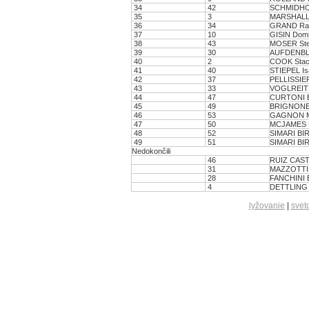
34
42
SCHMIDHO
35
3
MARSHALL 
36
34
GRAND Ra
37
10
GISIN Domi
38
43
MOSER Ste
39
30
AUFDENBLA
40
2
COOK Sta
41
40
STIEPEL Is
42
37
PELLISSIE
43
33
VOGLREITE
44
47
CURTONI E
45
49
BRIGNONE 
46
53
GAGNON Ma
47
50
MCJAMES 
48
52
SIMARI BIR
49
51
SIMARI BI
Nedokončili
46
RUIZ CASTI
31
MAZZOTTI 
28
FANCHINI 
4
DETTLING 
lyžovanie
|
svet