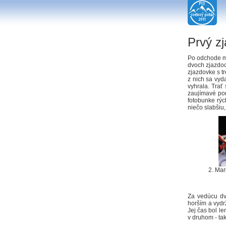
Prvý zj
Po odchode mu
dvoch zjazdoc
zjazdovke s t
z nich sa vyd
vyhrala. Trať
zaujímavé por
fotobunke rýc
niečo slabšiu
2. Mar
Za vedúcu dv
horším a vydr
Jej čas bol l
v druhom - tak