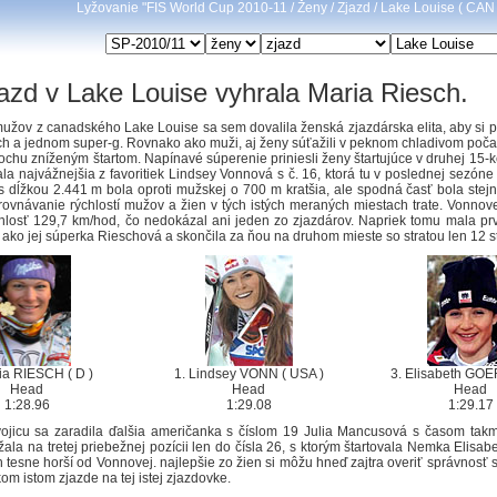
Lyžovanie "FIS World Cup 2010-11 / Ženy / Zjazd / Lake Louise ( CAN 
azd v Lake Louise vyhrala Maria Riesch.
žov z canadského Lake Louise sa sem dovalila ženská zjazdárska elita, aby si p
h a jednom super-g. Rovnako ako muži, aj ženy súťažili v peknom chladivom poča
rochu zníženým štartom. Napínavé súperenie priniesli ženy štartujúce v druhej 15-ke
ala najvážnejšia z favoritiek Lindsey Vonnová s č. 16, ktorá tu v poslednej sezóne
 s dĺžkou 2.441 m bola oproti mužskej o 700 m kratšia, ale spodná časť bola stejn
ovnávanie rýchlostí mužov a žien v tých istých meraných miestach trate. Vonnov
hlosť 129,7 km/hod, čo nedokázal ani jeden zo zjazdárov. Napriek tomu mala prv
, ako jej súperka Rieschová a skončila za ňou na druhom mieste so stratou len 12 st
ia RIESCH ( D )
1. Lindsey VONN ( USA )
3. Elisabeth GOE
Head
Head
Head
1:28.96
1:29.08
1:29.17
ojicu sa zaradila ďalšia američanka s číslom 19 Julia Mancusová s časom tak
žala na tretej priebežnej pozícii len do čísla 26, s ktorým štartovala Nemka Elisab
en tesne horší od Vonnovej. najlepšie zo žien si môžu hneď zajtra overiť správnosť 
om istom zjazde na tej istej zjazdovke.