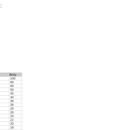
:
s
Body
100
80
60
50
45
40
36
36
29
26
24
22
20
18