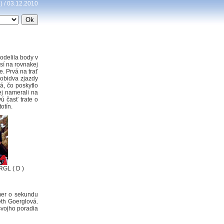
) / 03.12.2010
odelila body v
sí na rovnakej
. Prvá na trať
 obidva zjazdy
á, čo poskytlo
ej namerali na
ú časť trate o
otín.
RGL ( D )
mer o sekundu
eth Goerglová.
svojho poradia