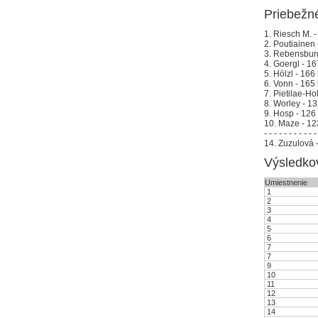
Priebežné
1. Riesch M. -
2. Poutiainen 
3. Rebensburg
4. Goergl - 16
5. Hölzl - 166 
6. Vonn - 165 
7. Pietilae-Ho
8. Worley - 13
9. Hosp - 126 
10. Maze - 12
- - - - - - - - - - -
14. Zuzulová -
Výsledkov
Umiestnenie
1
2
3
4
5
6
7
7
9
10
11
12
13
14