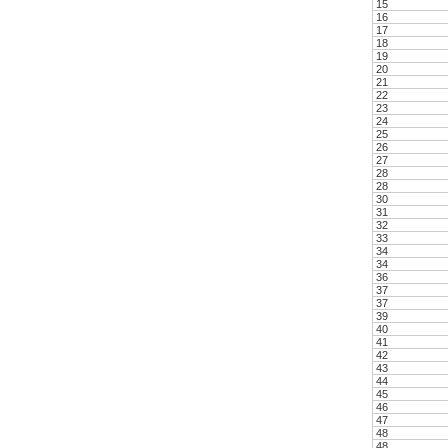
15
16
17
18
19
20
21
22
23
24
25
26
27
28
28
30
31
32
33
34
34
36
37
37
39
40
41
42
43
44
45
46
47
48
48