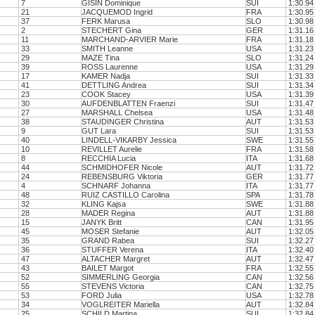
7
GISIN Dominique
SUI
1:30.94
21
JACQUEMOD Ingrid
FRA
1:30.95
37
FERK Marusa
SLO
1:30.98
2
STECHERT Gina
GER
1:31.16
11
MARCHAND-ARVIER Marie
FRA
1:31.18
33
SMITH Leanne
USA
1:31.23
29
MAZE Tina
SLO
1:31.24
39
ROSS Laurenne
USA
1:31.29
17
KAMER Nadja
SUI
1:31.33
41
DETTLING Andrea
SUI
1:31.34
23
COOK Stacey
USA
1:31.39
30
AUFDENBLATTEN Fraenzi
SUI
1:31.47
27
MARSHALL Chelsea
USA
1:31.48
38
STAUDINGER Christina
AUT
1:31.53
9
GUT Lara
SUI
1:31.53
40
LINDELL-VIKARBY Jessica
SWE
1:31.55
10
REVILLET Aurelie
FRA
1:31.58
8
RECCHIA Lucia
ITA
1:31.68
44
SCHMIDHOFER Nicole
AUT
1:31.72
24
REBENSBURG Viktoria
GER
1:31.77
4
SCHNARF Johanna
ITA
1:31.77
48
RUIZ CASTILLO Carolina
SPA
1:31.78
32
KLING Kajsa
SWE
1:31.88
28
MADER Regina
AUT
1:31.88
15
JANYK Britt
CAN
1:31.95
45
MOSER Stefanie
AUT
1:32.05
35
GRAND Rabea
SUI
1:32.27
36
STUFFER Verena
ITA
1:32.40
47
ALTACHER Margret
AUT
1:32.47
43
BAILET Margot
FRA
1:32.55
52
SIMMERLING Georgia
CAN
1:32.56
55
STEVENS Victoria
CAN
1:32.75
53
FORD Julia
USA
1:32.78
34
VOGLREITER Mariella
AUT
1:32.84
25
SCHILD Martina
SUI
1:32.84