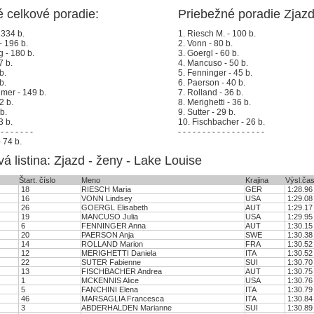
 celkové poradie:
Priebežné poradie Zjazd
 334 b.
1. Riesch M. - 100 b.
- 196 b.
2. Vonn - 80 b.
 - 180 b.
3. Goergl - 60 b.
7 b.
4. Mancuso - 50 b.
b.
5. Fenninger - 45 b.
b.
6. Paerson - 40 b.
lmer - 149 b.
7. Rolland - 36 b.
2 b.
8. Merighetti - 36 b.
b.
9. Sutter - 29 b.
3 b.
10. Fischbacher - 26 b.
 - - - - - - -
- - - - - - - - - - - - - - - - - -
 74 b.
á listina: Zjazd - ženy - Lake Louise
Štart. číslo
Meno
Krajina
Výsl.ča
18
RIESCH Maria
GER
1:28.96
16
VONN Lindsey
USA
1:29.08
26
GOERGL Elisabeth
AUT
1:29.17
19
MANCUSO Julia
USA
1:29.95
6
FENNINGER Anna
AUT
1:30.15
20
PAERSON Anja
SWE
1:30.38
14
ROLLAND Marion
FRA
1:30.52
12
MERIGHETTI Daniela
ITA
1:30.52
22
SUTER Fabienne
SUI
1:30.70
13
FISCHBACHER Andrea
AUT
1:30.75
1
MCKENNIS Alice
USA
1:30.76
5
FANCHINI Elena
ITA
1:30.79
46
MARSAGLIA Francesca
ITA
1:30.84
3
ABDERHALDEN Marianne
SUI
1:30.89